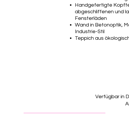
Handgefertigte Kopftei
abgeschliffenen und la
Fensterläden
Wand in Betonoptik, M
Industrie-Stil
Teppich aus ökologisc
Verfügbar in 
A