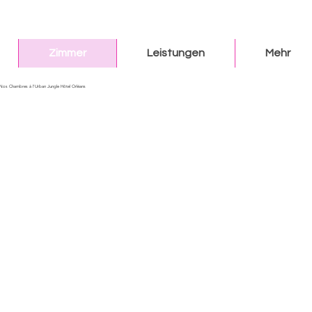
Zimmer
Leistungen
Mehr
Nos Chambres à l’Urban Jungle Hôtel Orléans
snuss
in der Natur
 von Orléans