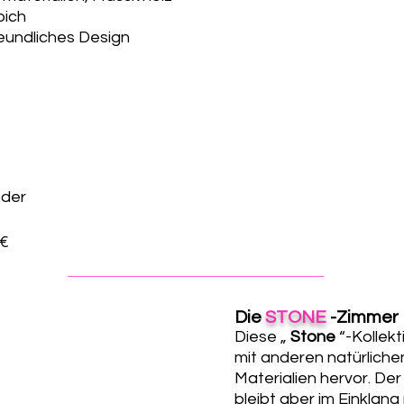
pich
eundliches Design
oder
 €
Die
STONE
-Zimmer
Diese „
Stone
“-Kollekt
mit anderen natürlichen
Materialien hervor.
Der
bleibt aber im Einklan