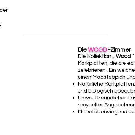
oder
€
Die
WOOD
-Zimmer
Die Kollektion „
Wood
“
Korkplatten, die
die ed
zelebrieren
. Ein weich
einen Moosteppich und 
Natürliche Korkplatten
und biologisch abbaub
Umweltfreundlicher Fas
recycelter Angelschnur
Möbel überwiegend au