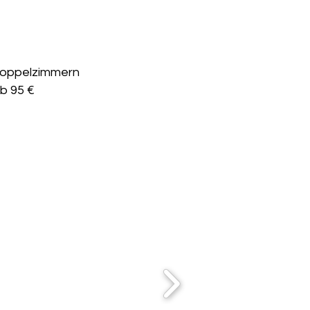
Doppelzimmern
b 95 €