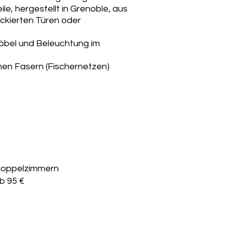
le, hergestellt in Grenoble, aus
ckierten Türen oder
öbel und Beleuchtung im
hen Fasern (Fischernetzen)
Doppelzimmern
b 95 €